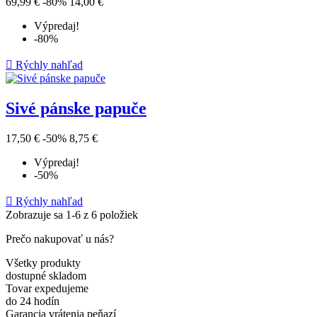
69,99 €
-80%
14,00 €
Výpredaj!
-80%

Rýchly nahľad
Sivé pánske papuče
17,50 €
-50%
8,75 €
Výpredaj!
-50%

Rýchly nahľad
Zobrazuje sa 1-6 z 6 položiek
Prečo nakupovať u nás?
Všetky produkty
dostupné skladom
Tovar expedujeme
do 24 hodín
Garancia vrátenia peňazí