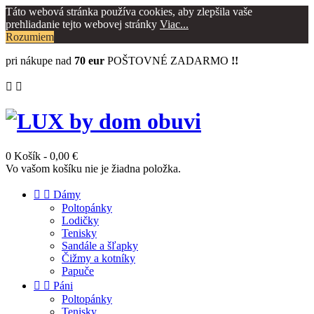
Táto webová stránka používa cookies, aby zlepšila vaše
prehliadanie tejto webovej stránky
Viac...
Rozumiem
pri nákupe nad
70 eur
POŠTOVNÉ ZADARMO
!!


0
Košík
- 0,00 €
Vo vašom košíku nie je žiadna položka.


Dámy
Poltopánky
Lodičky
Tenisky
Sandále a šľapky
Čižmy a kotníky
Papuče


Páni
Poltopánky
Tenisky