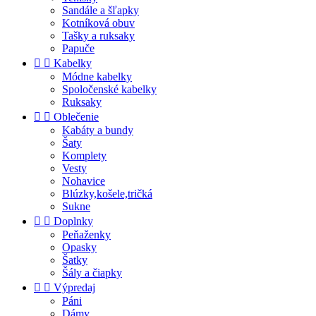
Sandále a šľapky
Kotníková obuv
Tašky a ruksaky
Papuče


Kabelky
Módne kabelky
Spoločenské kabelky
Ruksaky


Oblečenie
Kabáty a bundy
Šaty
Komplety
Vesty
Nohavice
Blúzky,košele,tričká
Sukne


Doplnky
Peňaženky
Opasky
Šatky
Šály a čiapky


Výpredaj
Páni
Dámy