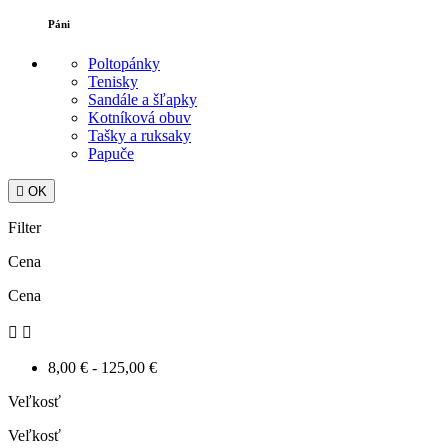
Páni
Poltopánky
Tenisky
Sandále a šľapky
Kotníková obuv
Tašky a ruksaky
Papuče

OK
Filter
Cena
Cena


8,00 € - 125,00 €
Veľkosť
Veľkosť