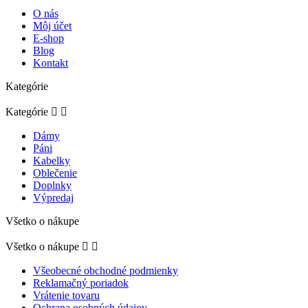
O nás
Môj účet
E-shop
Blog
Kontakt
Kategórie
Kategórie


Dámy
Páni
Kabelky
Oblečenie
Doplnky
Výpredaj
Všetko o nákupe
Všetko o nákupe


Všeobecné obchodné podmienky
Reklamačný poriadok
Vrátenie tovaru
Ochrana osobných údajov