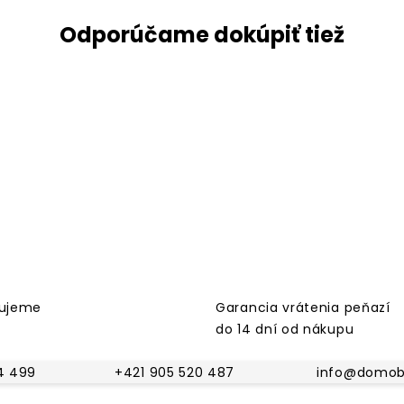
Odporúčame dokúpiť tiež
dujeme
Garancia vrátenia peňazí
do 14 dní od nákupu
4 499
+421 905 520 487
info@domobu