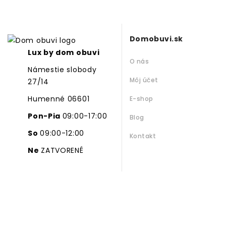
Domobuvi.sk
Lux by dom obuvi
O nás
Námestie slobody
Môj účet
27/14
Humenné 06601
E-shop
Pon-Pia
09:00-17:00
Blog
So
09:00-12:00
Kontakt
Ne
ZATVORENÉ