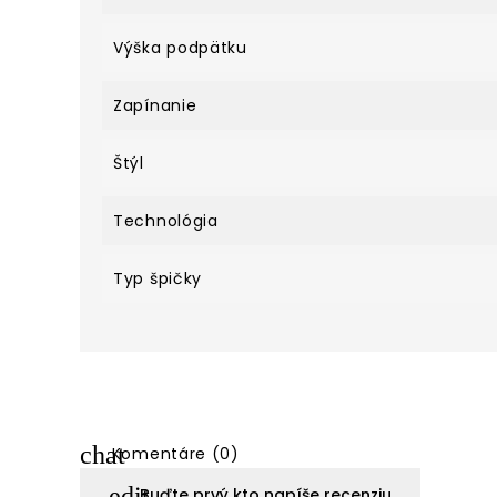
Výška podpätku
Zapínanie
Štýl
Technológia
Typ špičky
chat
Komentáre (0)
edit
Buďte prvý kto napíše recenziu