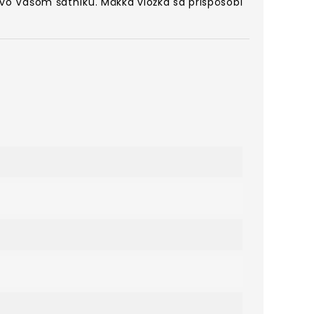
o Vašom šatníku. Mäkká vložka sa prispôsobí