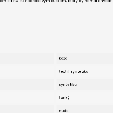
m strihu sú nadčasovým kúskom, ktorý by nemal chýbať v
koža
textil, syntetika
syntetika
tenký
nude