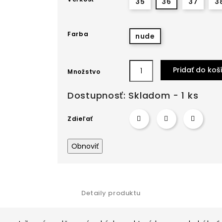
35
36
37
3
Farba
nude
Pridať do koš
Množstvo
Dostupnosť:
Skladom - 1 ks
Zdieľať
Detaily produktu