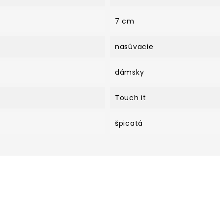
7 cm
nasúvacie
dámsky
Touch it
špicatá