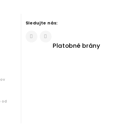
Sledujte nás:
Platobné brány
jov
e od