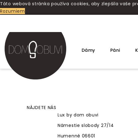
Táto webová stránka používa cookies, aby zlepšila vaše pr
Rozumiem
Dámy
Páni
K
NÁJDETE NÁS
Lux by dom obuvi
Námestie slobody 27/14
Humenné 06601