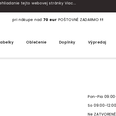
ehliadanie tejto webovej stránky
Viac...
pri nákupe nad
70 eur
POŠTOVNÉ ZADARMO
!!
abelky
Oblečenie
Doplnky
Výpredaj
Domov
Dámy
Lodičky
Lodičky Tamaris
Pon-Pia 09:00
So 09:00-12:0
Ne ZATVORENÉ