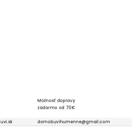
Možnosť dopravy
zadarmo od 70€
vi.sk
domobuvihumenne@gmail.com