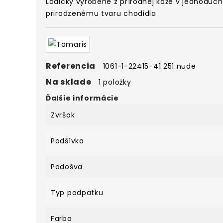
Lodičky vyrobené z prírodnej kože
v jednoducho
prirodzenému tvaru chodidla
Referencia
1061-1-22415-41 251 nude
Na sklade
1 položky
Ďalšie informácie
Zvršok
Podšívka
Podošva
Typ podpätku
Farba