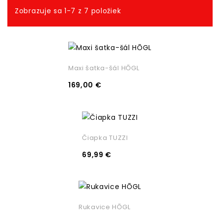
Zobrazuje sa 1-7 z 7 položiek
Maxi šatka-šál HŌGL
169,00 €
Čiapka TUZZI
69,99 €
Rukavice HŌGL