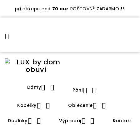
pri nákupe nad
70 eur
POŠTOVNÉ ZADARMO
!!



Dámy


Páni




Kabelky
Oblečenie




Doplnky
Výpredaj
Kontakt