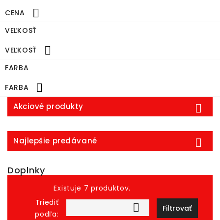

CENA
VEĽKOSŤ

VEĽKOSŤ
FARBA

FARBA
Akciové produkty

Najlepšie predávané

Doplnky
Existuje 7 produktov.
Triediť

Filtrovať
podľa: