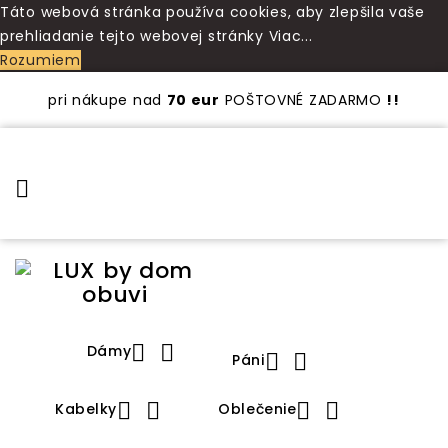
Táto webová stránka používa cookies, aby zlepšila vaše
prehliadanie tejto webovej stránky
Viac...
Rozumiem
pri nákupe nad
70 eur
POŠTOVNÉ ZADARMO
!!



Dámy


Páni




Kabelky
Oblečenie