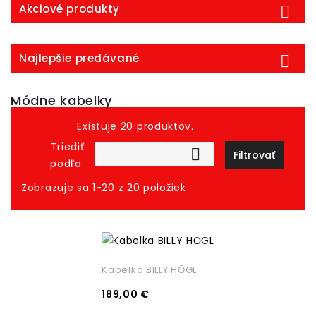
Akciové produkty

Najlepšie predávané

Módne kabelky
Existuje 20 produktov.
Triediť

Filtrovať
podľa:
Zobrazuje sa 1-20 z 20 položiek
Kabelka BILLY HŌGL
189,00 €