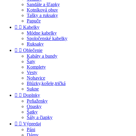
Sandále a šľapky
Kotníková obuv
Tašky a ruksaky
Papuče


Kabelky
Módne kabelky
Spoločenské kabelky
Ruksaky


Oblečenie
Kabáty a bundy
Šaty
Komplety
Vesty
Nohavice
Blúzky,košele,tričká
Sukne


Doplnky
Peňaženky
Opasky
Šatky
Šály a čiapky


Výpredaj
Páni
Dámy