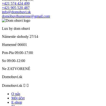
+421 574 424 499
+421 905 520 487
info@domobuvi.sk
domobuvihumenne@gmail.com
Lux by dom obuvi
Námestie slobody 27/14
Humenné 06601
Pon-Pia
09:00-17:00
So
09:00-12:00
Ne
ZATVORENÉ
Domobuvi.sk
Domobuvi.sk


O nás
Môj účet
E-shop