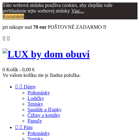
Táto webová stránka používa cookies, aby zlepšila vaše
prehliadanie tejto webovej stránky
Viac...
Rozumiem
pri nákupe nad
70 eur
POŠTOVNÉ ZADARMO
!!


0
Košík
- 0,00 €
Vo vašom košíku nie je žiadna položka.


Dámy
Poltopánky
Lodičky
Tenisky
Sandále a šľapky
Čižmy a kotníky
Papuče


Páni
Poltopánky
Tenisky