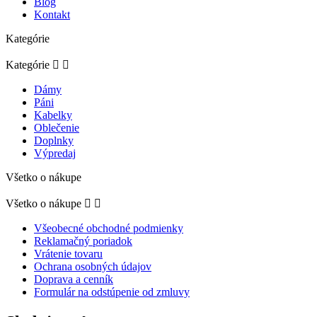
Blog
Kontakt
Kategórie
Kategórie


Dámy
Páni
Kabelky
Oblečenie
Doplnky
Výpredaj
Všetko o nákupe
Všetko o nákupe


Všeobecné obchodné podmienky
Reklamačný poriadok
Vrátenie tovaru
Ochrana osobných údajov
Doprava a cenník
Formulár na odstúpenie od zmluvy