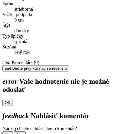
Farba
strieborná
Výška podpätku
9 cm
Štýl
dámsky
Typ špičky
špicatá
Sezóna
celý rok
chat
Komentáre (0)
edit
Buďte prvý kto napíše recenziu
error
Vaše hodnotenie nie je možné
odoslať
OK
feedback
Nahlásiť komentár
Naozaj chcete nahlásiť tento komentár?