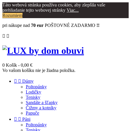
Táto webová stránka používa cookies, aby zlepšila vaše
prehliadanie tejto webovej stránky
Viac...
Rozumiem
pri nákupe nad
70 eur
POŠTOVNÉ ZADARMO
!!


0
Košík
- 0,00 €
Vo vašom košíku nie je žiadna položka.


Dámy
Poltopánky
Lodičky
Tenisky
Sandále a šľapky
Čižmy a kotníky
Papuče


Páni
Poltopánky
Tenisky