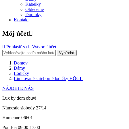
Kabelky
Oblečenie
Doplnky
Kontakt
Môj účet


Prihlásiť sa

Vytvoriť účet
Vyhľadať
Domov
Dámy
Lodičky
Limitované strieborné lodičky HŌGL
NÁJDETE NÁS
Lux by dom obuvi
Námestie slobody 27/14
Humenné 06601
Pon-Pia 09:00-17:00