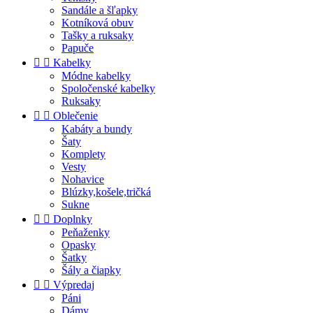
Sandále a šľapky
Kotníková obuv
Tašky a ruksaky
Papuče


Kabelky
Módne kabelky
Spoločenské kabelky
Ruksaky


Oblečenie
Kabáty a bundy
Šaty
Komplety
Vesty
Nohavice
Blúzky,košele,tričká
Sukne


Doplnky
Peňaženky
Opasky
Šatky
Šály a čiapky


Výpredaj
Páni
Dámy