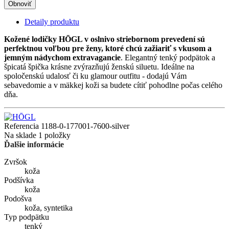
Detaily produktu
Kožené lodičky HŌGL v oslnivo striebornom prevedení sú
perfektnou voľbou pre ženy, ktoré chcú zažiariť s vkusom a
jemným nádychom extravagancie
. Elegantný tenký podpätok a
špicatá špička krásne zvýrazňujú ženskú siluetu. Ideálne na
spoločenskú udalosť či ku glamour outfitu - dodajú Vám
sebavedomie a v mäkkej koži sa budete cítiť pohodlne počas celého
dňa.
Referencia
1188-0-177001-7600-silver
Na sklade
1 položky
Ďalšie informácie
Zvršok
koža
Podšívka
koža
Podošva
koža, syntetika
Typ podpätku
tenký