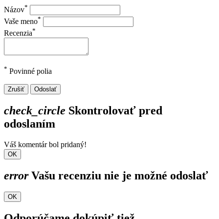
*
Názov
*
Vaše meno
*
Recenzia
*
Povinné polia
Zrušiť
Odoslať
check_circle
Skontrolovať pred
odoslaním
Váš komentár bol pridaný!
OK
error
Vašu recenziu nie je možné odoslať
OK
Odporúčame dokúpiť tiež