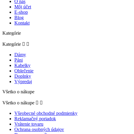
O nás
Môj účet
E-shop
Blog
Kontakt
Kategórie
Kategórie


Dámy
Páni
Kabelky
Oblečenie
Doplnky
Výpredaj
Všetko o nákupe
Všetko o nákupe


Všeobecné obchodné podmienky
Reklamačný poriadok
Vrátenie tovaru
Ochrana osobných údajov