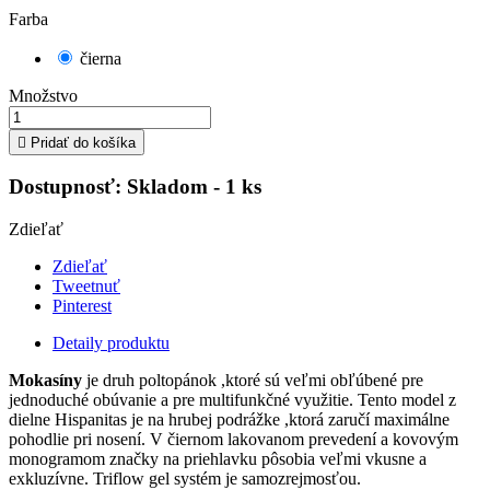
Farba
čierna
Množstvo

Pridať do košíka
Dostupnosť:
Skladom - 1 ks
Zdieľať
Zdieľať
Tweetnuť
Pinterest
Detaily produktu
Mokasíny
je druh poltopánok ,ktoré sú veľmi obľúbené pre
jednoduché obúvanie a pre multifunkčné využitie. Tento model z
dielne Hispanitas je na hrubej podrážke ,ktorá zaručí maximálne
pohodlie pri nosení. V čiernom lakovanom prevedení a kovovým
monogramom značky na priehlavku pôsobia veľmi vkusne a
exkluzívne. Triflow gel systém je samozrejmosťou.