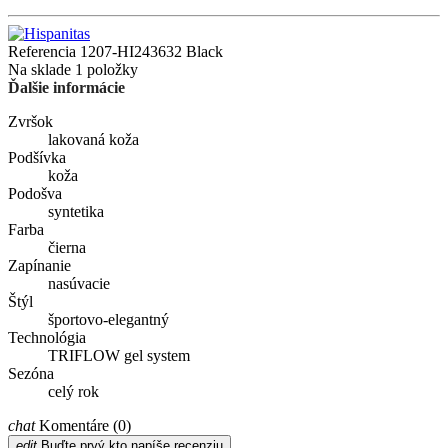
Referencia
1207-HI243632 Black
Na sklade
1 položky
Ďalšie informácie
Zvršok
lakovaná koža
Podšívka
koža
Podošva
syntetika
Farba
čierna
Zapínanie
nasúvacie
Štýl
športovo-elegantný
Technológia
TRIFLOW gel system
Sezóna
celý rok
chat
Komentáre (0)
edit
Buďte prvý kto napíše recenziu