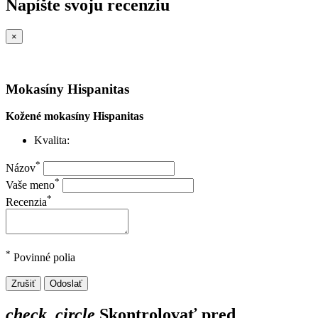
Napíšte svoju recenziu
×
Mokasíny Hispanitas
Kožené mokasíny Hispanitas
Kvalita:
*
Názov
*
Vaše meno
*
Recenzia
*
Povinné polia
Zrušiť
Odoslať
check_circle
Skontrolovať pred