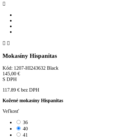



Mokasíny Hispanitas
Kód: 1207-HI243632 Black
145,00 €
S DPH
117.89 €
bez DPH
Kožené mokasíny Hispanitas
Veľkosť
36
40
41