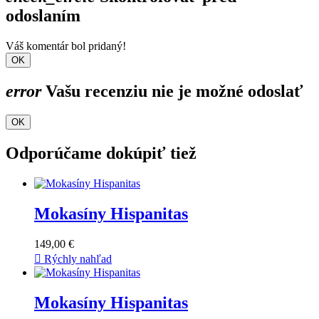
odoslaním
Váš komentár bol pridaný!
OK
error
Vašu recenziu nie je možné odoslať
OK
Odporúčame dokúpiť tiež
Mokasíny Hispanitas
149,00 €

Rýchly nahľad
Mokasíny Hispanitas