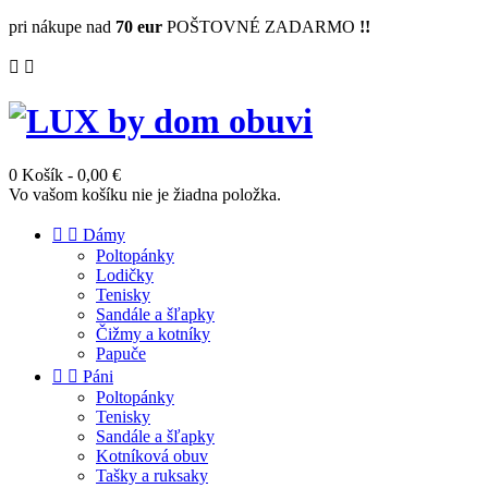
pri nákupe nad
70 eur
POŠTOVNÉ ZADARMO
!!


0
Košík
- 0,00 €
Vo vašom košíku nie je žiadna položka.


Dámy
Poltopánky
Lodičky
Tenisky
Sandále a šľapky
Čižmy a kotníky
Papuče


Páni
Poltopánky
Tenisky
Sandále a šľapky
Kotníková obuv
Tašky a ruksaky