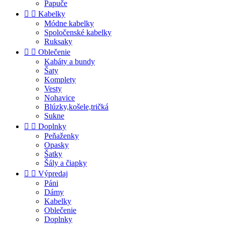
Papuče


Kabelky
Módne kabelky
Spoločenské kabelky
Ruksaky


Oblečenie
Kabáty a bundy
Šaty
Komplety
Vesty
Nohavice
Blúzky,košele,tričká
Sukne


Doplnky
Peňaženky
Opasky
Šatky
Šály a čiapky


Výpredaj
Páni
Dámy
Kabelky
Oblečenie
Doplnky