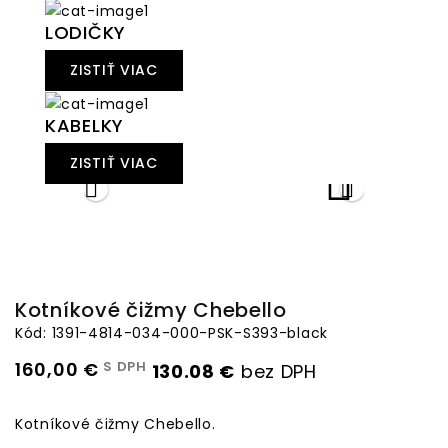
LODIČKY
ZISTIŤ VIAC
KABELKY
ZISTIŤ VIAC



Kotníkové čižmy Chebello
Kód: 1391-4814-034-000-PSK-S393-black
160,00 €
S DPH
130.08 €
bez DPH
Kotníkové čižmy Chebello.