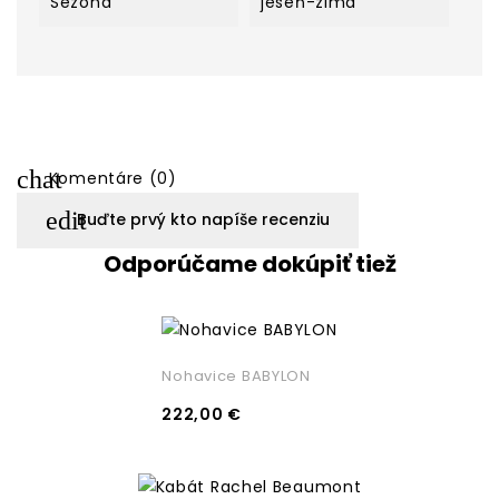
Sezóna
jeseň-zima
chat
Komentáre (0)
edit
Buďte prvý kto napíše recenziu
Odporúčame dokúpiť tiež
Nohavice BABYLON
222,00 €