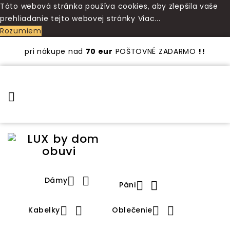
Táto webová stránka používa cookies, aby zlepšila vaše
prehliadanie tejto webovej stránky
Viac...
Rozumiem
pri nákupe nad
70 eur
POŠTOVNÉ ZADARMO
!!



Dámy


Páni




Kabelky
Oblečenie