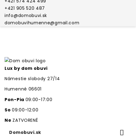
+421 574 424 499
+421 905 520 487
info@domobuvi.sk
domobuvihumenne@gmail.com
Lux by dom obuvi
Námestie slobody 27/14
Humenné 06601
Pon-Pia
09:00-17:00
So
09:00-12:00
Ne
ZATVORENÉ

Domobuvi.sk