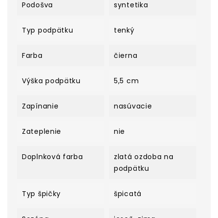
Podošva
syntetika
Typ podpätku
tenký
Farba
čierna
Výška podpätku
5,5 cm
Zapínanie
nasúvacie
Zateplenie
nie
Doplnková farba
zlatá ozdoba na
podpätku
Typ špičky
špicatá