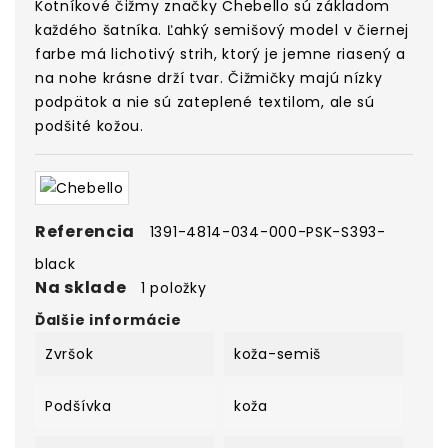
Kotníkové čižmy
značky Chebello sú základom
každého šatníka. Ľahký semišový model v čiernej
farbe má lichotivý strih, ktorý je jemne riasený a
na nohe krásne drží tvar. Čižmičky majú nízky
podpätok a nie sú zateplené textilom, ale sú
podšité kožou.
Referencia
1391-4814-034-000-PSK-S393-
black
Na sklade
1 položky
Ďalšie informácie
Zvršok
koža-semiš
Podšívka
koža