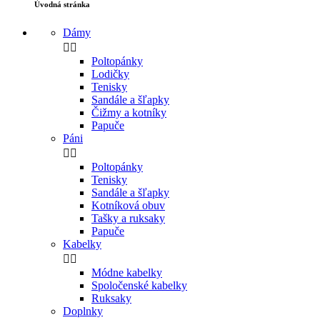
Úvodná stránka
Dámy


Poltopánky
Lodičky
Tenisky
Sandále a šľapky
Čižmy a kotníky
Papuče
Páni


Poltopánky
Tenisky
Sandále a šľapky
Kotníková obuv
Tašky a ruksaky
Papuče
Kabelky


Módne kabelky
Spoločenské kabelky
Ruksaky
Doplnky