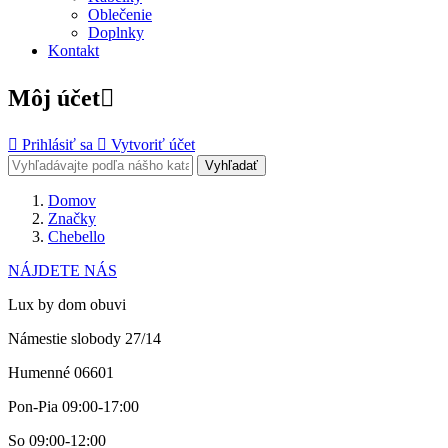
Oblečenie
Doplnky
Kontakt
Môj účet


Prihlásiť sa

Vytvoriť účet
Vyhľadať
Domov
Značky
Chebello
NÁJDETE NÁS
Lux by dom obuvi
Námestie slobody 27/14
Humenné 06601
Pon-Pia 09:00-17:00
So 09:00-12:00