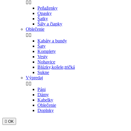


Peňaženky
Opasky
Šatky
Šály a čiapky
Oblečenie


Kabáty a bundy
Šaty
Komplety
Vesty
Nohavice
Blúzky,košele,tričká
Sukne
Výpredaj


Páni
Dámy
Kabelky
Oblečenie
Doplnky

OK