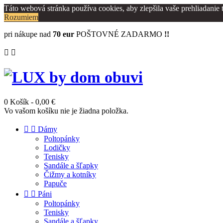
Táto webová stránka používa cookies, aby zlepšila vaše prehliadanie
Rozumiem
pri nákupe nad
70 eur
POŠTOVNÉ ZADARMO
!!


0
Košík
- 0,00 €
Vo vašom košíku nie je žiadna položka.


Dámy
Poltopánky
Lodičky
Tenisky
Sandále a šľapky
Čižmy a kotníky
Papuče


Páni
Poltopánky
Tenisky
Sandále a šľapky