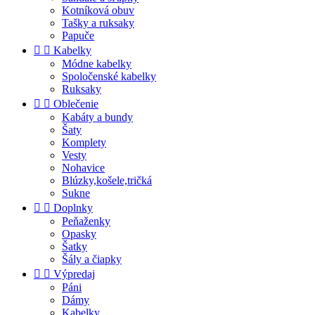
Kotníková obuv
Tašky a ruksaky
Papuče


Kabelky
Módne kabelky
Spoločenské kabelky
Ruksaky


Oblečenie
Kabáty a bundy
Šaty
Komplety
Vesty
Nohavice
Blúzky,košele,tričká
Sukne


Doplnky
Peňaženky
Opasky
Šatky
Šály a čiapky


Výpredaj
Páni
Dámy
Kabelky